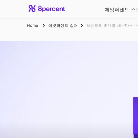
에잇퍼센트 스
에잇퍼센트 공식
맞닿아 펼쳐진 금융 가능성, 에잇퍼센
Home
에잇퍼센트 컬처
브랜드의 뼈대를 세우다 – “