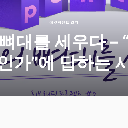
에잇퍼센트 컬처
뼈대를 세우다 – 
인가”에 답하는 