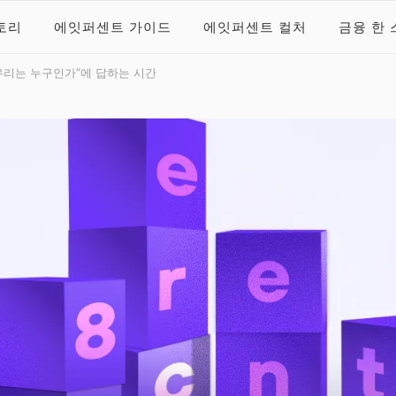
토리
에잇퍼센트 가이드
에잇퍼센트 컬처
금융 한 
 블로그
트 공식 블로그
우리는 누구인가”에 답하는 시간