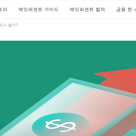
토리
에잇퍼센트 가이드
에잇퍼센트 컬처
금융 한 
 블로그
트 공식 블로그
이유가 뭘까?