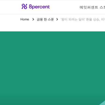
에잇퍼센트 스
에잇퍼센트 공식
맞닿아 펼쳐진 금융 가능성, 에잇퍼센
Home
금융 한 스푼
‘왕이 되려는 달러’ 환율 상승, 