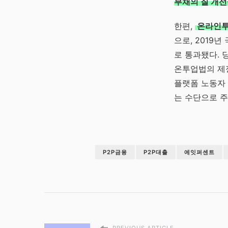
부채의 질 개선
한편,
온라인투
으로, 2019년
로 통과됐다. 
온투업법의 제
플랫폼 노동자
는 수단으로 주
P2P금융
P2P대출
에잇퍼센트