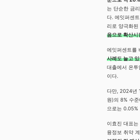
는 단순한 금리
다. 에잇퍼센
리로 양극화된
음으로 확산시
에잇퍼센트를 
사례도 늘고 
대출에서 온투업
이다.
다만, 2024년
원)의 8% 수
으로는 0.05%
이효진 대표는
융정보 취약 계