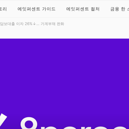
토리
에잇퍼센트 가이드
에잇퍼센트 컬처
금융 한 
 블로그
트 공식 블로그
담보대출 이자 26%↓… 가계부채 완화​