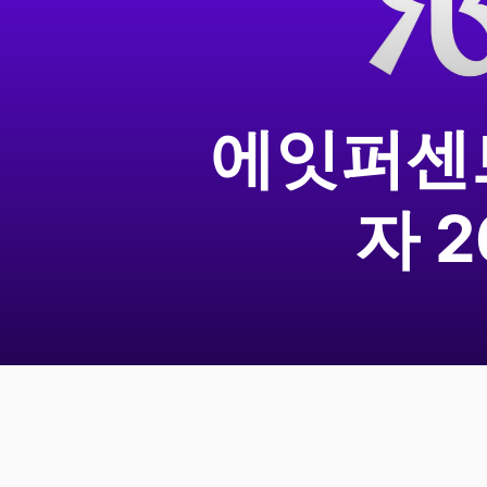
에잇퍼센트
자 