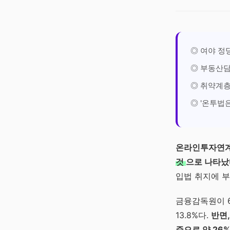
◎ 여야 정
◎ 부동산담
◎ 취약계층
◎ '온투법
온라인투자연계
것
으로 나타났
입법 취지에 부
금융감독원이 6
13.8%다.
반면,
준으로 약 26