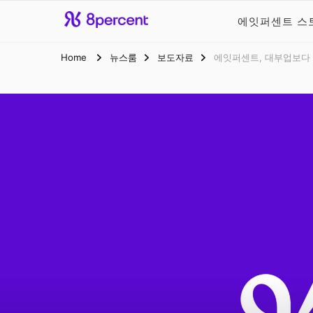
에잇퍼센트 스
에잇퍼센트 공식
맞닿아 펼쳐진 금융 가능성, 에잇퍼센
Home
뉴스룸
보도자료
에잇퍼센트, 대부업보다 