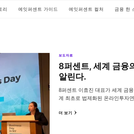
토리
에잇퍼센트 가이드
에잇퍼센트 컬처
금융 한 
 블로그
트 공식 블로그
보도자료
8퍼센트, 세계 금융
알린다.
8퍼센트 이효진 대표가 세계 금
계 최초로 법제화된 온라인투자
더 보기