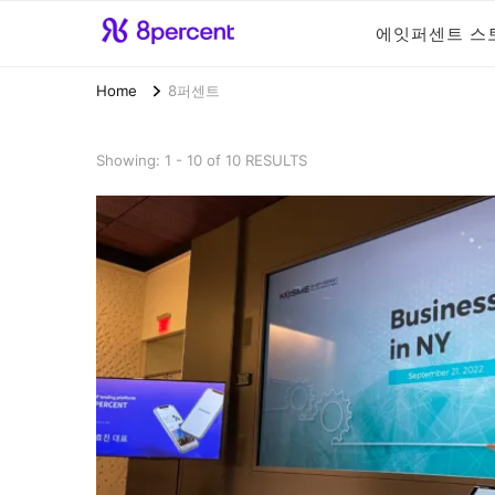
에잇퍼센트 스
에잇퍼센트 공식
맞닿아 펼쳐진 금융 가능성, 에잇퍼센
Home
8퍼센트
Showing: 1 - 10 of 10 RESULTS